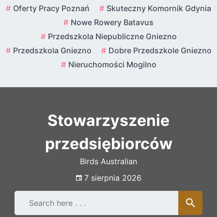
Skip
Oferty Pracy Poznań
Skuteczny Komornik Gdynia
to
Nowe Rowery Batavus
content
Przedszkola Niepubliczne Gniezno
Przedszkola Gniezno
Dobre Przedszkole Gniezno
Nieruchomości Mogilno
Stowarzyszenie
przedsiębiorców
Birds Australian
7 sierpnia 2026