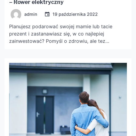
– Rower elektryczny
admin
19 października 2022
Planujesz podarować swojej mamie lub tacie
prezent i zastanawiasz się, w co najlepiej
zainwestować? Pomyśl o zdrowiu, ale tez
wygodzie twojego rodzica. Czy lubi jeździć na
rowerze? A może nie ma już siły, żeby pedałować
przez dłuższy czas? W takich sytuacjach idealnie
sprawdzają się nowe i używane rowery
holenderskie elektryczne. Więcej informacji w
artykule.