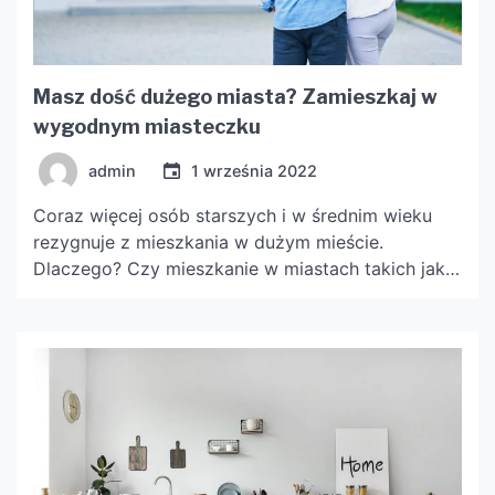
Masz dość dużego miasta? Zamieszkaj w
wygodnym miasteczku
admin
1 września 2022
Coraz więcej osób starszych i w średnim wieku
rezygnuje z mieszkania w dużym mieście.
Dlaczego? Czy mieszkanie w miastach takich jak
Poznań czy Bydgoszcz nie ma zalet? Oczywiście,
że ma. Powiemy o nich w tym artykule. Jednak
zestawimy je z zaletami mieszkania Mogilno w
mniejszych miejscowościach. Zapraszamy do
lektury.